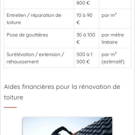
800 €
Entretien / réparation de
10 à 90
par m²
toiture
€
Pose de gouttières
30 à 100
par mètre
€
linéaire
Surélévation / extension /
500 à 1
par m²
réhaussement
500 €
(estimatif)
Aides financières pour la rénovation de
toiture