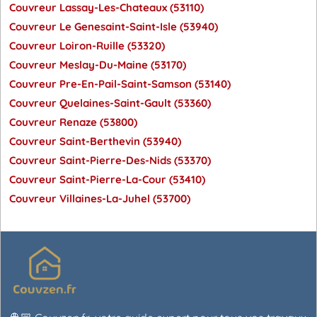
Couvreur Lassay-Les-Chateaux (53110)
Couvreur Le Genesaint-Saint-Isle (53940)
Couvreur Loiron-Ruille (53320)
Couvreur Meslay-Du-Maine (53170)
Couvreur Pre-En-Pail-Saint-Samson (53140)
Couvreur Quelaines-Saint-Gault (53360)
Couvreur Renaze (53800)
Couvreur Saint-Berthevin (53940)
Couvreur Saint-Pierre-Des-Nids (53370)
Couvreur Saint-Pierre-La-Cour (53410)
Couvreur Villaines-La-Juhel (53700)