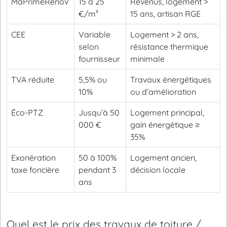
MaPrimeRénov’
15 à 25
Revenus, logement >
€/m²
15 ans, artisan RGE
CEE
Variable
Logement > 2 ans,
selon
résistance thermique
fournisseur
minimale
TVA réduite
5,5% ou
Travaux énergétiques
10%
ou d’amélioration
Éco-PTZ
Jusqu’à 50
Logement principal,
000 €
gain énergétique ≥
35%
Exonération
50 à 100%
Logement ancien,
taxe foncière
pendant 3
décision locale
ans
Quel est le prix des travaux de toiture /